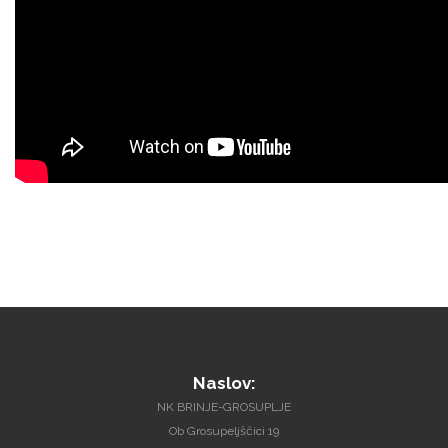
Naslov:
NK BRINJE-GROSUPLJE
Ob Grosupeljščici 19