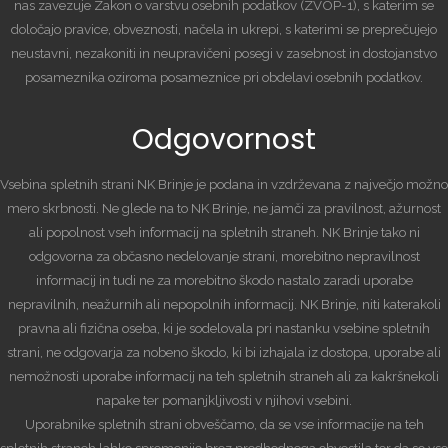
nas zavezuje Zakon o varstvu osebnih podatkov (ZVOP-1), s katerim se
določajo pravice, obveznosti, načela in ukrepi, s katerimi se preprečujejo
neustavni, nezakoniti in neupravičeni posegi v zasebnost in dostojanstvo
posameznika oziroma posameznice pri obdelavi osebnih podatkov.
Odgovornost
Vsebina spletnih strani NK Brinje je podana in vzdrževana z največjo možno
mero skrbnosti. Ne glede na to NK Brinje, ne jamči za pravilnost, ažurnost
ali popolnost vseh informacij na spletnih straneh. NK Brinje tako ni
odgovorna za občasno nedelovanje strani, morebitno nepravilnost
informacij in tudi ne za morebitno škodo nastalo zaradi uporabe
nepravilnih, neažurnih ali nepopolnih informacij. NK Brinje, niti katerakoli
pravna ali fizična oseba, ki je sodelovala pri nastanku vsebine spletnih
strani, ne odgovarja za nobeno škodo, ki bi izhajala iz dostopa, uporabe ali
nemožnosti uporabe informacij na teh spletnih straneh ali za kakršnekoli
napake ter pomanjkljivosti v njihovi vsebini.
Uporabnike spletnih strani obveščamo, da se vse informacije na teh
spletnih straneh lahko spremenijo brez predhodnega obvestila ter da so vse