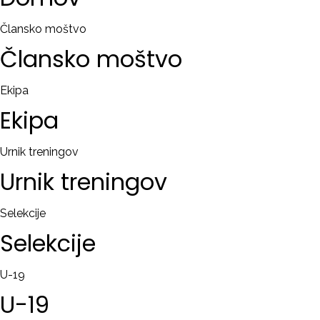
RAČUN
Člansko moštvo
Člansko
moštvo
Remember
me
Ekipa
Ekipa
Ste
pozabili
uporabniško
Urnik treningov
ime?
Urnik
treningov
/
Ste
Selekcije
pozabili
Selekcije
geslo?
U-19
U-19