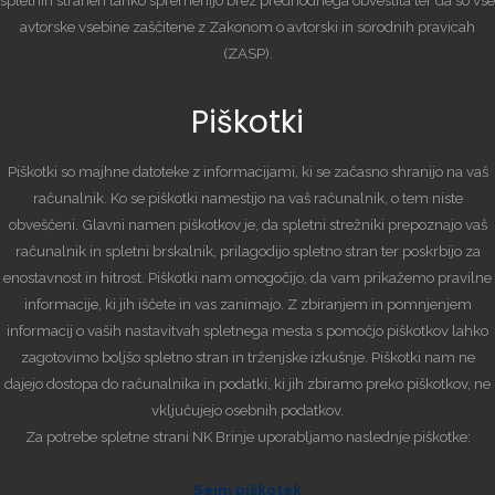
avtorske vsebine zaščitene z Zakonom o avtorski in sorodnih pravicah
(ZASP).
Piškotki
Piškotki so majhne datoteke z informacijami, ki se začasno shranijo na vaš
računalnik. Ko se piškotki namestijo na vaš računalnik, o tem niste
obveščeni. Glavni namen piškotkov je, da spletni strežniki prepoznajo vaš
računalnik in spletni brskalnik, prilagodijo spletno stran ter poskrbijo za
enostavnost in hitrost. Piškotki nam omogočijo, da vam prikažemo pravilne
informacije, ki jih iščete in vas zanimajo. Z zbiranjem in pomnjenjem
informacij o vaših nastavitvah spletnega mesta s pomočjo piškotkov lahko
zagotovimo boljšo spletno stran in trženjske izkušnje. Piškotki nam ne
dajejo dostopa do računalnika in podatki, ki jih zbiramo preko piškotkov, ne
vključujejo osebnih podatkov.
Za potrebe spletne strani NK Brinje uporabljamo naslednje piškotke:
Sejni piškotek