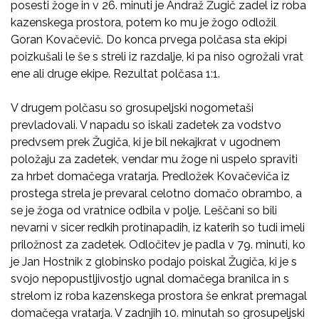
posesti žoge in v 26. minuti je Andraž Žugič zadel iz roba
kazenskega prostora, potem ko mu je žogo odložil
Goran Kovačevič. Do konca prvega polčasa sta ekipi
poizkušali le še s streli iz razdalje, ki pa niso ogrožali vrat
ene ali druge ekipe. Rezultat polčasa 1:1.
V drugem polčasu so grosupeljski nogometaši
prevladovali. V napadu so iskali zadetek za vodstvo
predvsem prek Žugiča, ki je bil nekajkrat v ugodnem
položaju za zadetek, vendar mu žoge ni uspelo spraviti
za hrbet domačega vratarja. Predložek Kovačeviča iz
prostega strela je prevaral celotno domačo obrambo, a
se je žoga od vratnice odbila v polje. Leščani so bili
nevarni v sicer redkih protinapadih, iz katerih so tudi imeli
priložnost za zadetek. Odločitev je padla v 79. minuti, ko
je Jan Hostnik z globinsko podajo poiskal Žugiča, ki je s
svojo nepopustljivostjo ugnal domačega branilca in s
strelom iz roba kazenskega prostora še enkrat premagal
domačega vratarja. V zadnjih 10. minutah so grosupeljski