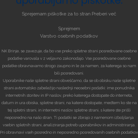
uporabljamo
piškotke.
Sprejemam piškotke za to stran
Preberi več
Sprejmem
Varstvo osebnih podatkov
NK Brinje, se zavezuje, da bo vse preko spletne strani posredovane osebne
podatke varovala v z veljavno zakonodajo. Vse posredovane osebne
podatke obravnavamo strogo zaupno in le za namen, za katerega so nam
bili posredovani.
Uporabnike naše spletne strani obveščamo, da se ob obisku naše spletne
strani avtomatsko zabeležijo naslednji neosebni podatki: ime ponudnika
internetnih storitev in IP naslov, preko katerega dostopate do interneta,
datum in ura obiska, spletne strani, na katere dostopate, medtem ko ste na
tej spletni strani, in internetni naslov spletne strani, s katere ste prišli
neposredno na našo stran. Ti podatki se zbirajo z namenom izboljšanja
vsebin spletnih strani, analiziranja potreb uporabnikov in administriranja.
Pri obravnavi vseh posredno in neposredno posredovanih osebnih podatkov