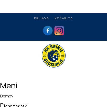
PRIJAVA
KOŠARICA
Prijava
I
Registracija
Meni
PRIJAVA
Domov
USTVARI
Domov