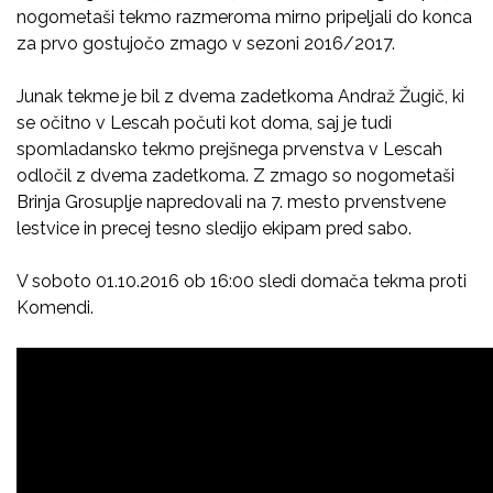
nogometaši tekmo razmeroma mirno pripeljali do konca
za prvo gostujočo zmago v sezoni 2016/2017.
Junak tekme je bil z dvema zadetkoma Andraž Žugič, ki
se očitno v Lescah počuti kot doma, saj je tudi
spomladansko tekmo prejšnega prvenstva v Lescah
odločil z dvema zadetkoma. Z zmago so nogometaši
Brinja Grosuplje napredovali na 7. mesto prvenstvene
lestvice in precej tesno sledijo ekipam pred sabo.
V soboto 01.10.2016 ob 16:00 sledi domača tekma proti
Komendi.