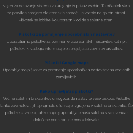
Nujen za delovanje sistema za urejanje in prikaz vsebin. Ta piškotek skrbi
za pravilen sprejem elektronskih sporočil in vsebin na spletni strani.
Piškotek se izbišre, ko uporabnik odide s spletne strani.
Piškotki za pomnjenje uporabniških nastavitev
Uporabljamo piškotke za pomnenje uporabniških nastavitev, kot npr.
piškotek, ki vsebuje informacijo o sprejetju ali zavrnitvi piškotkov.
Piškotki Google maps
Uporabljamo piškotke za pomnenje uporabniških nastavitev na vdelanih
zemljevidih.
Kako upravljati s piškotki?
Večina spletnih brskalnikov omogoča, da nastavite vaše piškote. Piškotke
lahko zavrnete ali jih sprejmete s funkcijo, vgrajeno v spletne brskalnike. Če
piškotke zavrnete, lahko naprej uporabljate našo spletno stran, vendar
določene podstrani ne bodo delovale.