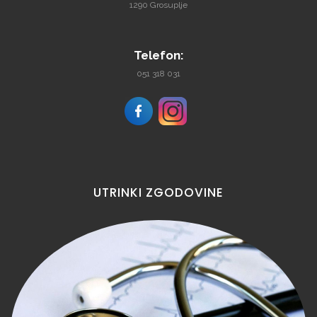
1290 Grosuplje
Telefon:
051 318 031
UTRINKI
ZGODOVINE