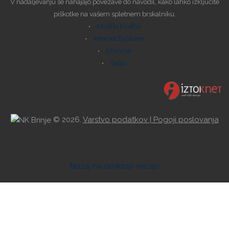
V nadaljevanju se nahajajo povezave do navodil, kako lahko izključite
piškotke na vašem spletnem brskalniku.
•
Mozilla Firefox
•
Internet Explorer
•
Chrome
•
Safari
©
2026.
Varstvo podatkov
| Pogoji poslovanja
Nazaj na desktop verzijo