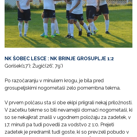
NK ŠOBEC LESCE : NK BRINJE GROSUPLJE 1:2
Gorišek(17'); Žugič(26', 79')
Po razočaranju v minulem krogu, je bila pred
grosupeljskimi nogometaši zelo pomembna tekma.
V prvem polčasu sta si obe ekipi priigrali nekaj priložnosti.
V začetku tekme so bili nevarnejši domači nogometaši, ki
so se nekajkrat znašli v ugodnem položaju za zadetek, v
17. minuti pa tudi povedli za vodstvo z 1:0. Prejeti
zadetek je predramil tudi goste, ki so prevzeli pobudo v