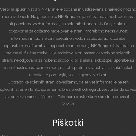
Vsebina spletnih strani NK Brinje je podana in vzdrževana z največjo možno
mero skrbnosti. Ne glede na to NK Brinje, ne jamči za pravilnost, ažurnost
ali popolnost vseh informacij na spletnih straneh. NK Brinje tako ni
odgovorna za občasno nedelovanje strani, morebitno nepravilnost
informacij in tudi ne za morebitno škodo nastalo zaradi uporabe
nepravilnih, neažurnih ali nepopolnih informacij. NK Brinje, niti katerakoli
pravna ali fizična oseba, ki je sodelovala pri nastanku vsebine spletnih
strani, ne odgovarja za nobeno škodo, ki bi izhajala iz dostopa, uporabe ali
nemožnosti uporabe informacij na teh spletnih straneh ali za kakršnekoli
napake ter pomanjkljivosti v njihovi vsebini.
Uporabnike spletnih strani obveščamo, da se vse informacije na teh
spletnih straneh lahko spremenijo brez predhodnega obvestila ter da so vse
avtorske vsebine zaščitene z Zakonom o avtorski in sorodnih pravicah
(ZASP).
Piškotki