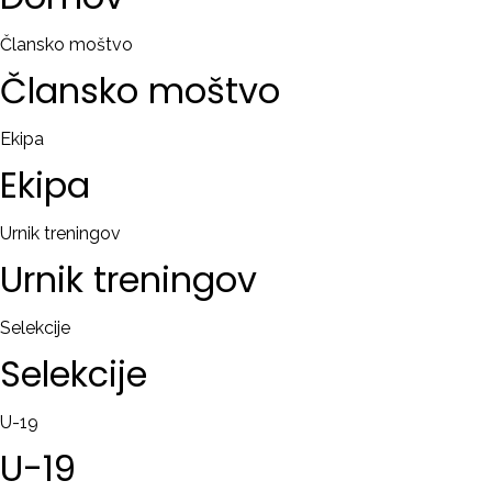
RAČUN
Člansko moštvo
Člansko
moštvo
Remember
me
Ekipa
Ekipa
Ste
pozabili
uporabniško
Urnik treningov
ime?
Urnik
treningov
/
Ste
Selekcije
pozabili
Selekcije
geslo?
U-19
U-19