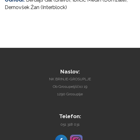
Dernovšek Žan (Interblock)
Naslov:
NK BRINJE-GROSUPLJE
Ob Grosupeljščici 19
1290 Grosuplje
Telefon:
051 318 031