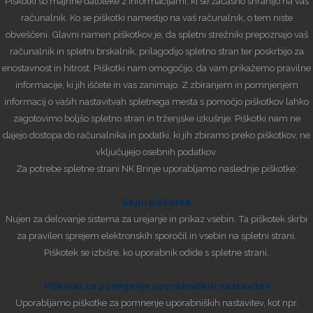
Piškotki so majhne datoteke z informacijami, ki se začasno shranijo na vaš
računalnik. Ko se piškotki namestijo na vaš računalnik, o tem niste
obveščeni. Glavni namen piškotkov je, da spletni strežniki prepoznajo vaš
računalnik in spletni brskalnik, prilagodijo spletno stran ter poskrbijo za
enostavnost in hitrost. Piškotki nam omogočijo, da vam prikažemo pravilne
informacije, ki jih iščete in vas zanimajo. Z zbiranjem in pomnjenjem
informacij o vaših nastavitvah spletnega mesta s pomočjo piškotkov lahko
zagotovimo boljšo spletno stran in trženjske izkušnje. Piškotki nam ne
dajejo dostopa do računalnika in podatki, ki jih zbiramo preko piškotkov, ne
vključujejo osebnih podatkov.
Za potrebe spletne strani NK Brinje uporabljamo naslednje piškotke:
Sejni piškotek
Nujen za delovanje sistema za urejanje in prikaz vsebin. Ta piškotek skrbi
za pravilen sprejem elektronskih sporočil in vsebin na spletni strani.
Piškotek se izbišre, ko uporabnik odide s spletne strani.
Piškotki za pomnjenje uporabniških nastavitev
Uporabljamo piškotke za pomnenje uporabniških nastavitev, kot npr.