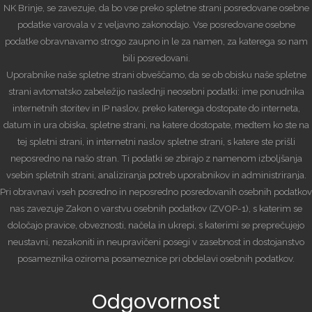
NK Brinje, se zavezuje, da bo vse preko spletne strani posredovane osebne
podatke varovala v z veljavno zakonodajo. Vse posredovane osebne
podatke obravnavamo strogo zaupno in le za namen, za katerega so nam
bili posredovani.
Uporabnike naše spletne strani obveščamo, da se ob obisku naše spletne
strani avtomatsko zabeležijo naslednji neosebni podatki: ime ponudnika
internetnih storitev in IP naslov, preko katerega dostopate do interneta,
datum in ura obiska, spletne strani, na katere dostopate, medtem ko ste na
tej spletni strani, in internetni naslov spletne strani, s katere ste prišli
neposredno na našo stran. Ti podatki se zbirajo z namenom izboljšanja
vsebin spletnih strani, analiziranja potreb uporabnikov in administriranja.
Pri obravnavi vseh posredno in neposredno posredovanih osebnih podatkov
nas zavezuje Zakon o varstvu osebnih podatkov (ZVOP-1), s katerim se
določajo pravice, obveznosti, načela in ukrepi, s katerimi se preprečujejo
neustavni, nezakoniti in neupravičeni posegi v zasebnost in dostojanstvo
posameznika oziroma posameznice pri obdelavi osebnih podatkov.
Odgovornost