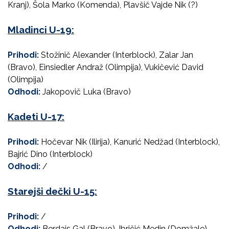
Kranj), Šola Marko (Komenda), Plavšič Vajde Nik (?)
Mladinci U-19:
Prihodi:
Stožinič Alexander (Interblock), Zalar Jan
(Bravo), Einsiedler Andraž (Olimpija), Vukičević David
(Olimpija)
Odhodi:
Jakopovič Luka (Bravo)
Kadeti U-17:
Prihodi:
Hočevar Nik (Ilirija), Kanurić Nedžad (Interblock),
Bajrić Dino (Interblock)
Odhodi:
/
Starejši dečki U-15:
Prihodi:
/
Odhodi:
Berdajs Gal (Bravo), Ibričić Medin (Domžale),