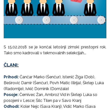
S 15.02.2018 se je končal letošnji zimski prestopni rok.
Tako smo kadrovali v tekmovalnih selekcijah...
ČLANI:
Prihodi:
Čančar Marko (Šenčur), Istenič Žiga (Dob),
Beširović Damir (Šenčur), Povh Matic (Ilirija), Škrlep Luka
(Radomlje), Ivkič Dominik (Domžale)
Posoje:
Černivec Žan, Ambrož Vid in Škrlep Luka so
posojeni v Lesce; Šilc Tilen pa v Savo Kranj
Odhodi:
Koler Nejc (Sava Kranj), Vidič Marko (Sava