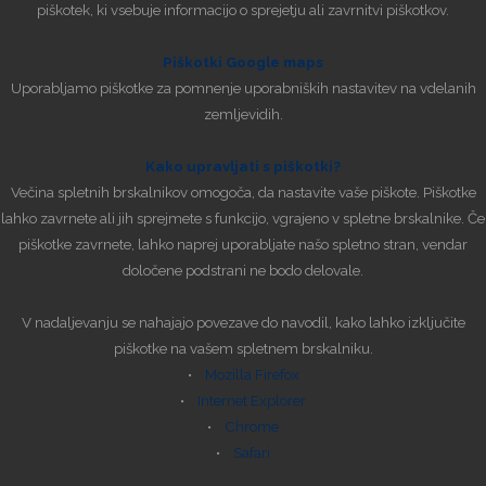
piškotek, ki vsebuje informacijo o sprejetju ali zavrnitvi piškotkov.
Piškotki Google maps
Uporabljamo piškotke za pomnenje uporabniških nastavitev na vdelanih
zemljevidih.
Kako upravljati s piškotki?
Večina spletnih brskalnikov omogoča, da nastavite vaše piškote. Piškotke
lahko zavrnete ali jih sprejmete s funkcijo, vgrajeno v spletne brskalnike. Če
piškotke zavrnete, lahko naprej uporabljate našo spletno stran, vendar
določene podstrani ne bodo delovale.
V nadaljevanju se nahajajo povezave do navodil, kako lahko izključite
piškotke na vašem spletnem brskalniku.
•
Mozilla Firefox
•
Internet Explorer
•
Chrome
•
Safari