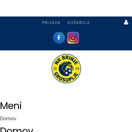
PRIJAVA
KOŠARICA
Prijava
I
Registracija
Meni
PRIJAVA
Domov
USTVARI
Domov