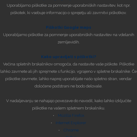
Uporabljamo piškotke za pomnenje uporabniških nastavitev, kot npr.
piškotek, ki vsebuje informacijo o sprejetju ali zavrnitvi piškotkov.
Piškotki Google maps
Uporabljamo piškotke za pomnenje uporabniških nastavitev na vdelanih
zemljevidih.
Kako upravljati s piškotki?
Večina spletnih brskalnikov omogoča, da nastavite vaše piškote. Piškotke
lahko zavrnete ali jih sprejmete s funkcijo, vgrajeno v spletne brskalnike. Če
piškotke zavrnete, lahko naprej uporabljate našo spletno stran, vendar
določene podstrani ne bodo delovale.
V nadaljevanju se nahajajo povezave do navodil, kako lahko izključite
piškotke na vašem spletnem brskalniku.
•
Mozilla Firefox
•
Internet Explorer
•
Chrome