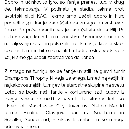
Dobro in učinkovito igro, so fantje prenesli tudi v drugi
del tekmovanja. V polfinalu je sledila tekma proti
avstrijski ekipi KAC. Tekmo smo začeli dobro in hitro
povedli z 3:0, kar je zadoščalo za zmago in uvrstitev v
finale. Po pričakovanjih nas je tam čakala ekipa Bilj. Po
slabem začetku in hitrem vodstvu Primorcev smo se v
nadaljevanju zbrali in pokazali igro, ki nas je krasila skozi
celoten turnir in hitro izenačili ter tudi prešli v vodstvo z
4:1, ki smo ga uspeli zadržati vse do konca.
Z zmago na turnirju, so se fantje uvrstili na glavni turnir
Champions Throphy, ki velja za enega izmed največjih in
najkakovostnejših turnirjev te starostne skupine na svetu.
Letos se bodo naši fantje v konkurenci 128 klubov iz
vsega sveta pomerili z vrstniki iz klubov kot so:
Liverpool, Manchester City, Juventus, Aletico Madrid,
Roma, Benfica, Glasgow Rangers, Southampton,
Schalke, Sunderland, Besiktas Istambul, in še mnoga
odmevna imena..