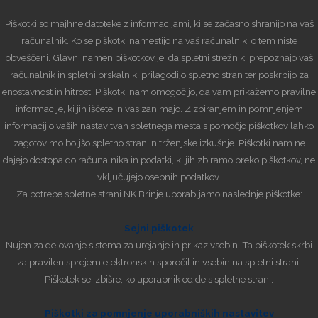
Piškotki so majhne datoteke z informacijami, ki se začasno shranijo na vaš
računalnik. Ko se piškotki namestijo na vaš računalnik, o tem niste
obveščeni. Glavni namen piškotkov je, da spletni strežniki prepoznajo vaš
računalnik in spletni brskalnik, prilagodijo spletno stran ter poskrbijo za
enostavnost in hitrost. Piškotki nam omogočijo, da vam prikažemo pravilne
informacije, ki jih iščete in vas zanimajo. Z zbiranjem in pomnjenjem
informacij o vaših nastavitvah spletnega mesta s pomočjo piškotkov lahko
zagotovimo boljšo spletno stran in trženjske izkušnje. Piškotki nam ne
dajejo dostopa do računalnika in podatki, ki jih zbiramo preko piškotkov, ne
vključujejo osebnih podatkov.
Za potrebe spletne strani NK Brinje uporabljamo naslednje piškotke:
Sejni piškotek
Nujen za delovanje sistema za urejanje in prikaz vsebin. Ta piškotek skrbi
za pravilen sprejem elektronskih sporočil in vsebin na spletni strani.
Piškotek se izbišre, ko uporabnik odide s spletne strani.
Piškotki za pomnjenje uporabniških nastavitev