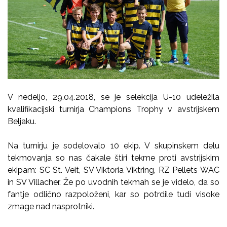
V nedeljo, 29.04.2018, se je selekcija U-10 udeležila
kvalifikacijski turnirja Champions Trophy v avstrijskem
Beljaku.
Na turnirju je sodelovalo 10 ekip. V skupinskem delu
tekmovanja so nas čakale štiri tekme proti avstrijskim
ekipam: SC St. Veit, SV Viktoria Viktring, RZ Pellets WAC
in SV Villacher. Že po uvodnih tekmah se je videlo, da so
fantje odlično razpoloženi, kar so potrdile tudi visoke
zmage nad nasprotniki.