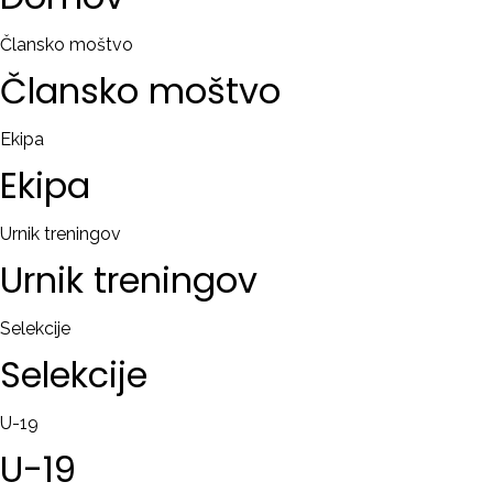
RAČUN
Člansko moštvo
Člansko
moštvo
Remember
me
Ekipa
Ekipa
Ste
pozabili
uporabniško
Urnik treningov
ime?
Urnik
treningov
/
Ste
Selekcije
pozabili
Selekcije
geslo?
U-19
U-19