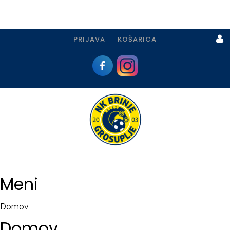
PRIJAVA
KOŠARICA
Prijava
I
Registracija
Meni
PRIJAVA
Domov
USTVARI
Domov