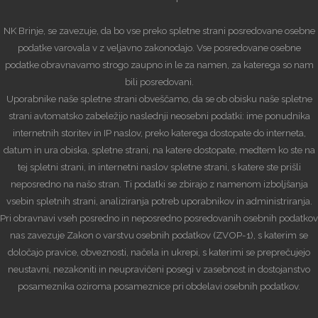
NK Brinje, se zavezuje, da bo vse preko spletne strani posredovane osebne
podatke varovala v z veljavno zakonodajo. Vse posredovane osebne
podatke obravnavamo strogo zaupno in le za namen, za katerega so nam
bili posredovani.
Uporabnike naše spletne strani obveščamo, da se ob obisku naše spletne
strani avtomatsko zabeležijo naslednji neosebni podatki: ime ponudnika
internetnih storitev in IP naslov, preko katerega dostopate do interneta,
datum in ura obiska, spletne strani, na katere dostopate, medtem ko ste na
tej spletni strani, in internetni naslov spletne strani, s katere ste prišli
neposredno na našo stran. Ti podatki se zbirajo z namenom izboljšanja
vsebin spletnih strani, analiziranja potreb uporabnikov in administriranja.
Pri obravnavi vseh posredno in neposredno posredovanih osebnih podatkov
nas zavezuje Zakon o varstvu osebnih podatkov (ZVOP-1), s katerim se
določajo pravice, obveznosti, načela in ukrepi, s katerimi se preprečujejo
neustavni, nezakoniti in neupravičeni posegi v zasebnost in dostojanstvo
posameznika oziroma posameznice pri obdelavi osebnih podatkov.