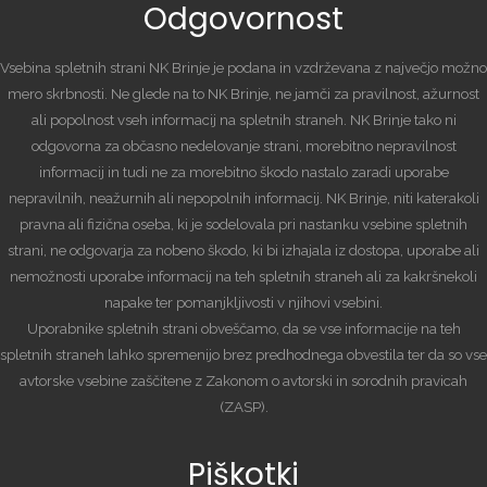
Odgovornost
Vsebina spletnih strani NK Brinje je podana in vzdrževana z največjo možno
mero skrbnosti. Ne glede na to NK Brinje, ne jamči za pravilnost, ažurnost
ali popolnost vseh informacij na spletnih straneh. NK Brinje tako ni
odgovorna za občasno nedelovanje strani, morebitno nepravilnost
informacij in tudi ne za morebitno škodo nastalo zaradi uporabe
nepravilnih, neažurnih ali nepopolnih informacij. NK Brinje, niti katerakoli
pravna ali fizična oseba, ki je sodelovala pri nastanku vsebine spletnih
strani, ne odgovarja za nobeno škodo, ki bi izhajala iz dostopa, uporabe ali
nemožnosti uporabe informacij na teh spletnih straneh ali za kakršnekoli
napake ter pomanjkljivosti v njihovi vsebini.
Uporabnike spletnih strani obveščamo, da se vse informacije na teh
spletnih straneh lahko spremenijo brez predhodnega obvestila ter da so vse
avtorske vsebine zaščitene z Zakonom o avtorski in sorodnih pravicah
(ZASP).
Piškotki