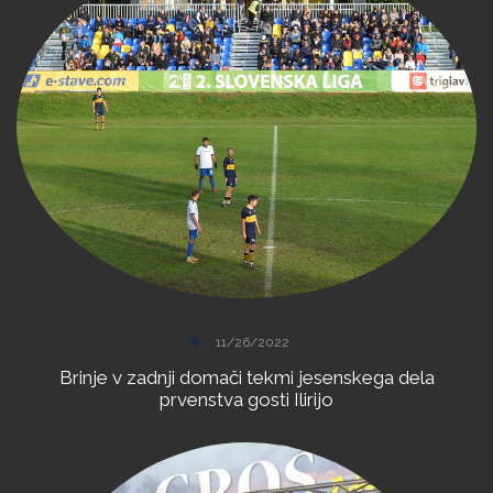
11/26/2022
Brinje
v
zadnji
domači
tekmi
jesenskega
dela
prvenstva
gosti
Ilirijo