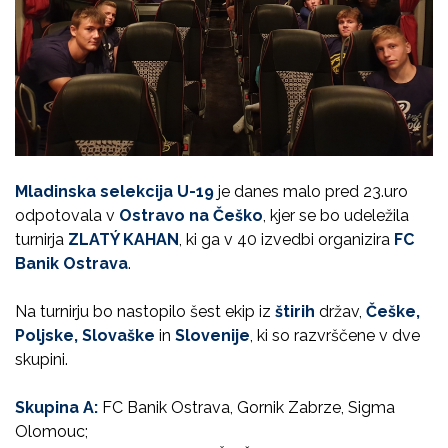
Mladinska selekcija U-19
je danes malo pred 23.uro
odpotovala v
Ostravo na Češko
, kjer se bo udeležila
turnirja
ZLATÝ KAHAN
, ki ga v 40 izvedbi organizira
FC
Banik Ostrava
.
Na turnirju bo nastopilo šest ekip iz
štirih
držav,
Češke,
Poljske, Slovaške
in
Slovenije
, ki so razvrščene v dve
skupini.
Skupina A:
FC Banik Ostrava, Gornik Zabrze, Sigma
Olomouc;