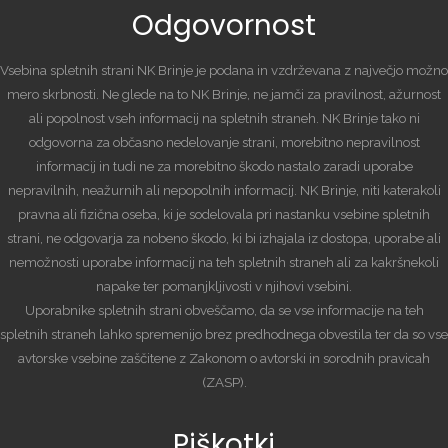
Odgovornost
Vsebina spletnih strani NK Brinje je podana in vzdrževana z največjo možno
mero skrbnosti. Ne glede na to NK Brinje, ne jamči za pravilnost, ažurnost
ali popolnost vseh informacij na spletnih straneh. NK Brinje tako ni
odgovorna za občasno nedelovanje strani, morebitno nepravilnost
informacij in tudi ne za morebitno škodo nastalo zaradi uporabe
nepravilnih, neažurnih ali nepopolnih informacij. NK Brinje, niti katerakoli
pravna ali fizična oseba, ki je sodelovala pri nastanku vsebine spletnih
strani, ne odgovarja za nobeno škodo, ki bi izhajala iz dostopa, uporabe ali
nemožnosti uporabe informacij na teh spletnih straneh ali za kakršnekoli
napake ter pomanjkljivosti v njihovi vsebini.
Uporabnike spletnih strani obveščamo, da se vse informacije na teh
spletnih straneh lahko spremenijo brez predhodnega obvestila ter da so vse
avtorske vsebine zaščitene z Zakonom o avtorski in sorodnih pravicah
(ZASP).
Piškotki