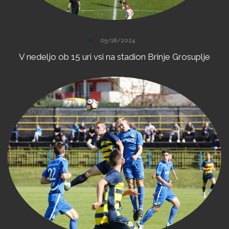
05/18/2024
V
nedeljo
ob
15
uri
vsi
na
stadion
Brinje
Grosuplje