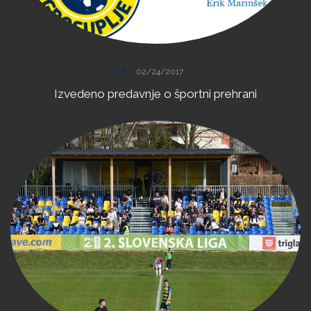
02/24/2017
Izvedeno
predavnje
o
športni
prehrani