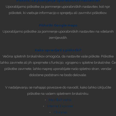
Piškotki za pomnjenje uporabniških nastavitev
Uporabljamo piškotke za pomnenje uporabniških nastavitev, kot npr.
piškotek, ki vsebuje informacijo o sprejetju ali zavrnitvi piškotkov.
Piškotki Google maps
Uporabljamo piškotke za pomnenje uporabniških nastavitev na vdelanih
zemljevidih.
Kako upravljati s piškotki?
Večina spletnih brskalnikov omogoča, da nastavite vaše piškote. Piškotke
lahko zavrnete ali jih sprejmete s funkcijo, vgrajeno v spletne brskalnike. Če
piškotke zavrnete, lahko naprej uporabljate našo spletno stran, vendar
določene podstrani ne bodo delovale.
V nadaljevanju se nahajajo povezave do navodil, kako lahko izključite
piškotke na vašem spletnem brskalniku.
•
Mozilla Firefox
•
Internet Explorer
•
Chrome