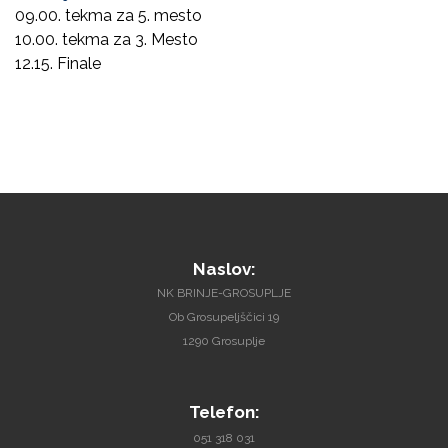
09.00. tekma za 5. mesto
10.00. tekma za 3. Mesto
12.15. Finale
Naslov:
NK BRINJE-GROSUPLJE
Ob Grosupeljščici 19
1290 Grosuplje
Telefon:
051 318 031