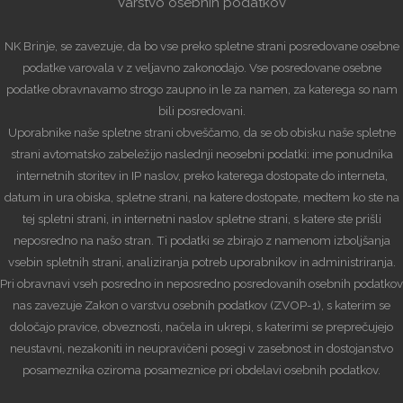
Varstvo osebnih podatkov
NK Brinje, se zavezuje, da bo vse preko spletne strani posredovane osebne
podatke varovala v z veljavno zakonodajo. Vse posredovane osebne
podatke obravnavamo strogo zaupno in le za namen, za katerega so nam
bili posredovani.
Uporabnike naše spletne strani obveščamo, da se ob obisku naše spletne
strani avtomatsko zabeležijo naslednji neosebni podatki: ime ponudnika
internetnih storitev in IP naslov, preko katerega dostopate do interneta,
datum in ura obiska, spletne strani, na katere dostopate, medtem ko ste na
tej spletni strani, in internetni naslov spletne strani, s katere ste prišli
neposredno na našo stran. Ti podatki se zbirajo z namenom izboljšanja
vsebin spletnih strani, analiziranja potreb uporabnikov in administriranja.
Pri obravnavi vseh posredno in neposredno posredovanih osebnih podatkov
nas zavezuje Zakon o varstvu osebnih podatkov (ZVOP-1), s katerim se
določajo pravice, obveznosti, načela in ukrepi, s katerimi se preprečujejo
neustavni, nezakoniti in neupravičeni posegi v zasebnost in dostojanstvo
posameznika oziroma posameznice pri obdelavi osebnih podatkov.