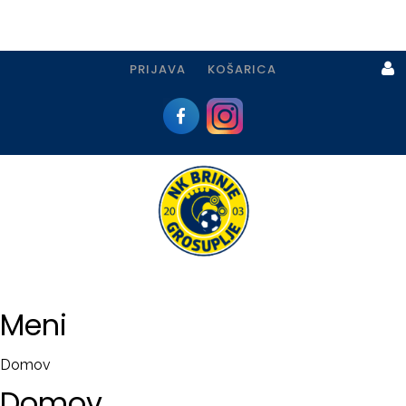
PRIJAVA
KOŠARICA
Prijava
I
Registracija
Meni
PRIJAVA
Domov
USTVARI
Domov