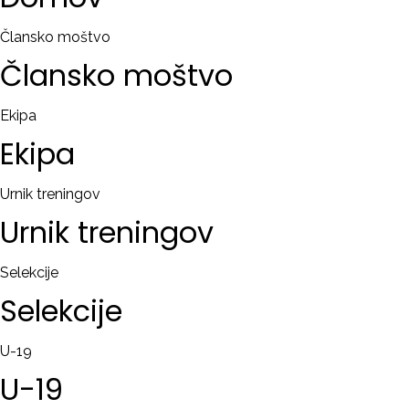
RAČUN
Člansko moštvo
Člansko
moštvo
Remember
me
Ekipa
Ekipa
Ste
pozabili
uporabniško
Urnik treningov
ime?
Urnik
treningov
/
Ste
Selekcije
pozabili
Selekcije
geslo?
U-19
U-19