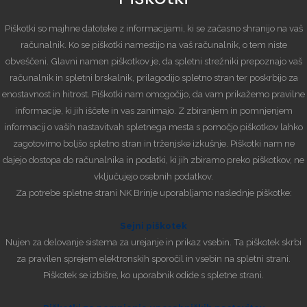
Piškotki so majhne datoteke z informacijami, ki se začasno shranijo na vaš
računalnik. Ko se piškotki namestijo na vaš računalnik, o tem niste
obveščeni. Glavni namen piškotkov je, da spletni strežniki prepoznajo vaš
računalnik in spletni brskalnik, prilagodijo spletno stran ter poskrbijo za
enostavnost in hitrost. Piškotki nam omogočijo, da vam prikažemo pravilne
informacije, ki jih iščete in vas zanimajo. Z zbiranjem in pomnjenjem
informacij o vaših nastavitvah spletnega mesta s pomočjo piškotkov lahko
zagotovimo boljšo spletno stran in trženjske izkušnje. Piškotki nam ne
dajejo dostopa do računalnika in podatki, ki jih zbiramo preko piškotkov, ne
vključujejo osebnih podatkov.
Za potrebe spletne strani NK Brinje uporabljamo naslednje piškotke:
Sejni piškotek
Nujen za delovanje sistema za urejanje in prikaz vsebin. Ta piškotek skrbi
za pravilen sprejem elektronskih sporočil in vsebin na spletni strani.
Piškotek se izbišre, ko uporabnik odide s spletne strani.