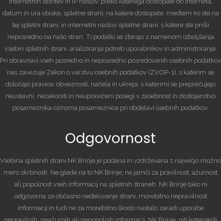
internetnih storitev in IP naslov, preko katerega dostopate do interneta,
datum in ura obiska, spletne strani, na katere dostopate, medtem ko ste na
tej spletni strani, in internetni naslov spletne strani, s katere ste prišli
neposredno na našo stran. Ti podatki se zbirajo z namenom izboljšanja
vsebin spletnih strani, analiziranja potreb uporabnikov in administriranja.
Pri obravnavi vseh posredno in neposredno posredovanih osebnih podatkov
nas zavezuje Zakon o varstvu osebnih podatkov (ZVOP-1), s katerim se
določajo pravice, obveznosti, načela in ukrepi, s katerimi se preprečujejo
neustavni, nezakoniti in neupravičeni posegi v zasebnost in dostojanstvo
posameznika oziroma posameznice pri obdelavi osebnih podatkov.
Odgovornost
Vsebina spletnih strani NK Brinje je podana in vzdrževana z največjo možno
mero skrbnosti. Ne glede na to NK Brinje, ne jamči za pravilnost, ažurnost
ali popolnost vseh informacij na spletnih straneh. NK Brinje tako ni
odgovorna za občasno nedelovanje strani, morebitno nepravilnost
informacij in tudi ne za morebitno škodo nastalo zaradi uporabe
nepravilnih, neažurnih ali nepopolnih informacij. NK Brinje, niti katerakoli