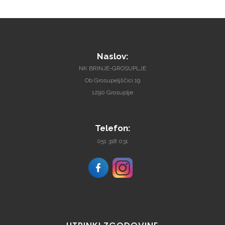
Naslov:
NK BRINJE-GROSUPLJE
Ob Grosupeljščici 19
1290 Grosuplje
Telefon:
051 318 031