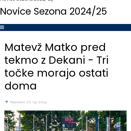
Novice
Sezona
2024/25
Matevž
Matko
pred
tekmo
z
Dekani
-
Tri
točke
morajo
ostati
doma
Napisano: 20. 04. 2024