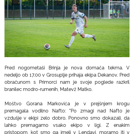
Pred nogometaši Brinja je nova domača tekma. V
nedeljo ob 17.00 v Grosuplje prihaja ekipa Dekanov. Pred
obračunom s Primorci nam je svoje poglede razkril
branilec modro-rumenih, Matevž Matko.
Moštvo Gorana Markovića je v prejšnjem krogu
premagala vodilno Nafto: "Po zmagi nad Nafto je
vzdušje v ekipi zelo dobro. Ponovno smo dokazali, da
lahko premagamo vsako ekipo v ligi. Z enakim
pristopom, kot smo ga imeli v Lendavi, moramo iti v