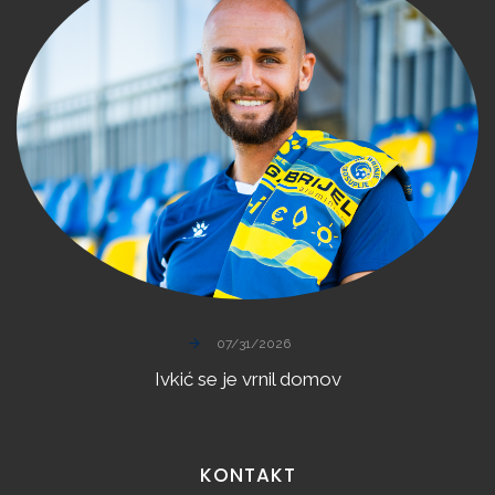
07/31/2026
Ivkić
se
je
vrnil
domov
KONTAKT