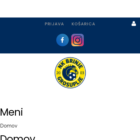
PRIJAVA
KOŠARICA
Prijava
I
Registracija
Meni
PRIJAVA
Domov
USTVARI
Domov