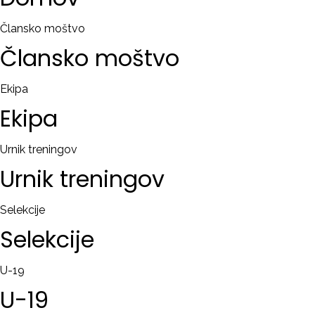
RAČUN
Člansko moštvo
Člansko
moštvo
Remember
me
Ekipa
Ekipa
Ste
pozabili
uporabniško
Urnik treningov
ime?
Urnik
treningov
/
Ste
Selekcije
pozabili
Selekcije
geslo?
U-19
U-19