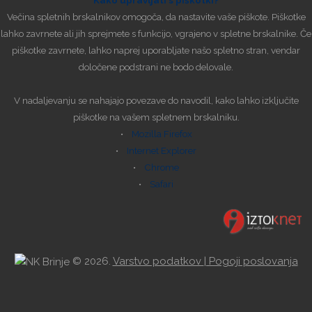
Kako upravljati s piškotki?
Večina spletnih brskalnikov omogoča, da nastavite vaše piškote. Piškotke
lahko zavrnete ali jih sprejmete s funkcijo, vgrajeno v spletne brskalnike. Če
piškotke zavrnete, lahko naprej uporabljate našo spletno stran, vendar
določene podstrani ne bodo delovale.
V nadaljevanju se nahajajo povezave do navodil, kako lahko izključite
piškotke na vašem spletnem brskalniku.
•
Mozilla Firefox
•
Internet Explorer
•
Chrome
•
Safari
©
2026.
Varstvo podatkov
| Pogoji poslovanja