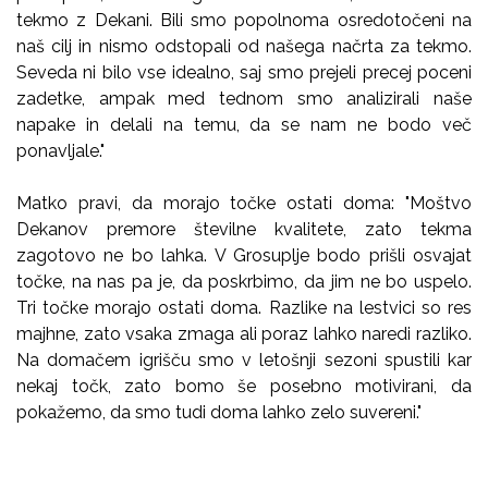
tekmo z Dekani. Bili smo popolnoma osredotočeni na
naš cilj in nismo odstopali od našega načrta za tekmo.
Seveda ni bilo vse idealno, saj smo prejeli precej poceni
zadetke, ampak med tednom smo analizirali naše
napake in delali na temu, da se nam ne bodo več
ponavljale."
Matko pravi, da morajo točke ostati doma: "Moštvo
Dekanov premore številne kvalitete, zato tekma
zagotovo ne bo lahka. V Grosuplje bodo prišli osvajat
točke, na nas pa je, da poskrbimo, da jim ne bo uspelo.
Tri točke morajo ostati doma. Razlike na lestvici so res
majhne, zato vsaka zmaga ali poraz lahko naredi razliko.
Na domačem igrišču smo v letošnji sezoni spustili kar
nekaj točk, zato bomo še posebno motivirani, da
pokažemo, da smo tudi doma lahko zelo suvereni."