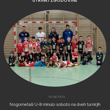
UTRINKI
ZGODOVINE
01/19/2023
Nogometaši
U-8
minulo
soboto
na
dveh
turnirjih