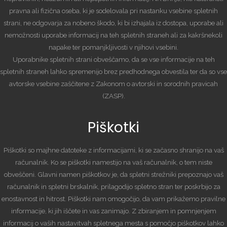
pravna ali fizična oseba, ki je sodelovala pri nastanku vsebine spletnih
strani, ne odgovarja za nobeno škodo, ki bi izhajala iz dostopa, uporabe ali
nemožnosti uporabe informacij na teh spletnih straneh ali za kakršnekoli
napake ter pomanjkljivosti v njihovi vsebini.
Uporabnike spletnih strani obveščamo, da se vse informacije na teh
spletnih straneh lahko spremenijo brez predhodnega obvestila ter da so vse
avtorske vsebine zaščitene z Zakonom o avtorski in sorodnih pravicah
(ZASP).
Piškotki
Piškotki so majhne datoteke z informacijami, ki se začasno shranijo na vaš
računalnik. Ko se piškotki namestijo na vaš računalnik, o tem niste
obveščeni. Glavni namen piškotkov je, da spletni strežniki prepoznajo vaš
računalnik in spletni brskalnik, prilagodijo spletno stran ter poskrbijo za
enostavnost in hitrost. Piškotki nam omogočijo, da vam prikažemo pravilne
informacije, ki jih iščete in vas zanimajo. Z zbiranjem in pomnjenjem
informacij o vaših nastavitvah spletnega mesta s pomočjo piškotkov lahko