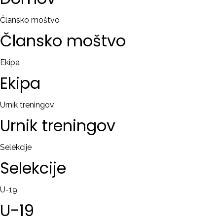
RAČUN
Člansko moštvo
Člansko
moštvo
Remember
me
Ekipa
Ekipa
Ste
pozabili
uporabniško
Urnik treningov
ime?
Urnik
treningov
/
Ste
Selekcije
pozabili
Selekcije
geslo?
U-19
U-19