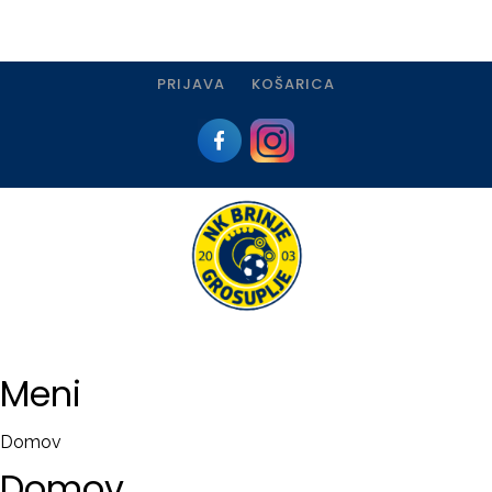
PRIJAVA
KOŠARICA
Prijava
I
Registracija
Meni
PRIJAVA
Domov
USTVARI
Domov