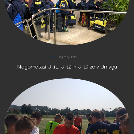
03/15/2018
Nogometaši
U-11,
U-12
in
U-13
že
v
Umagu