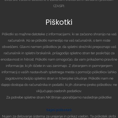
(ZASP).
Piškotki
Piškotki so majhne datoteke z informacijami, ki se začasno shranijo na vaš
računalnik. Ko se piškotki namestijo na vaš računalnik, o tem niste
obveščeni. Glavni namen piškotkov je, da spletni strežniki prepoznajo vaš
računalnik in spletni brskalnik, prilagodijo spletno stran ter poskrbijo za
enostavnost in hitrost. Piškotki nam omogočijo, da vam prikažemo pravilne
informacije, ki jih iščete in vas zanimajo. Z zbiranjem in pomnjenjem
informacij o vaših nastavitvah spletnega mesta s pomočjo piškotkov lahko
zagotovimo boljšo spletno stran in trženjske izkušnje. Piškotki nam ne
dajejo dostopa do računalnika in podatki, ki jih zbiramo preko piškotkov, ne
vključujejo osebnih podatkov.
Za potrebe spletne strani NK Brinje uporabljamo naslednje piškotke:
Sejni piškotek
Nujen za delovanje sistema za urejanje in prikaz vsebin. Ta piškotek skrbi