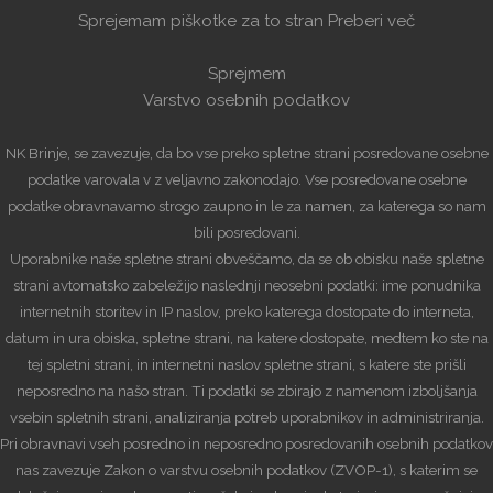
Sprejemam piškotke za to stran
Preberi več
Sprejmem
Varstvo osebnih podatkov
NK Brinje, se zavezuje, da bo vse preko spletne strani posredovane osebne
podatke varovala v z veljavno zakonodajo. Vse posredovane osebne
podatke obravnavamo strogo zaupno in le za namen, za katerega so nam
bili posredovani.
Uporabnike naše spletne strani obveščamo, da se ob obisku naše spletne
strani avtomatsko zabeležijo naslednji neosebni podatki: ime ponudnika
internetnih storitev in IP naslov, preko katerega dostopate do interneta,
datum in ura obiska, spletne strani, na katere dostopate, medtem ko ste na
tej spletni strani, in internetni naslov spletne strani, s katere ste prišli
neposredno na našo stran. Ti podatki se zbirajo z namenom izboljšanja
vsebin spletnih strani, analiziranja potreb uporabnikov in administriranja.
Pri obravnavi vseh posredno in neposredno posredovanih osebnih podatkov
nas zavezuje Zakon o varstvu osebnih podatkov (ZVOP-1), s katerim se