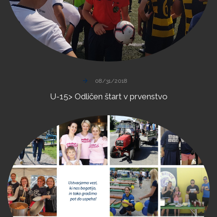
08/31/2018
U-15>
Odličen
štart
v
prvenstvo