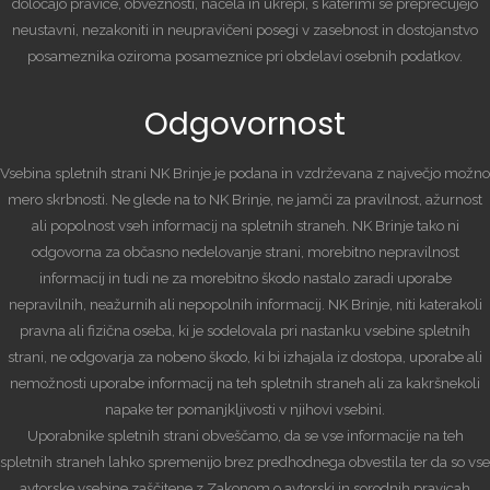
določajo pravice, obveznosti, načela in ukrepi, s katerimi se preprečujejo
neustavni, nezakoniti in neupravičeni posegi v zasebnost in dostojanstvo
posameznika oziroma posameznice pri obdelavi osebnih podatkov.
Odgovornost
Vsebina spletnih strani NK Brinje je podana in vzdrževana z največjo možno
mero skrbnosti. Ne glede na to NK Brinje, ne jamči za pravilnost, ažurnost
ali popolnost vseh informacij na spletnih straneh. NK Brinje tako ni
odgovorna za občasno nedelovanje strani, morebitno nepravilnost
informacij in tudi ne za morebitno škodo nastalo zaradi uporabe
nepravilnih, neažurnih ali nepopolnih informacij. NK Brinje, niti katerakoli
pravna ali fizična oseba, ki je sodelovala pri nastanku vsebine spletnih
strani, ne odgovarja za nobeno škodo, ki bi izhajala iz dostopa, uporabe ali
nemožnosti uporabe informacij na teh spletnih straneh ali za kakršnekoli
napake ter pomanjkljivosti v njihovi vsebini.
Uporabnike spletnih strani obveščamo, da se vse informacije na teh
spletnih straneh lahko spremenijo brez predhodnega obvestila ter da so vse
avtorske vsebine zaščitene z Zakonom o avtorski in sorodnih pravicah