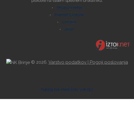
piškotke na vašem spletnem brskalniku.
•
Mozilla Firefox
•
Internet Explorer
•
Chrome
•
Safari
©
2026.
Varstvo podatkov
| Pogoji poslovanja
Nazaj na desktop verzijo