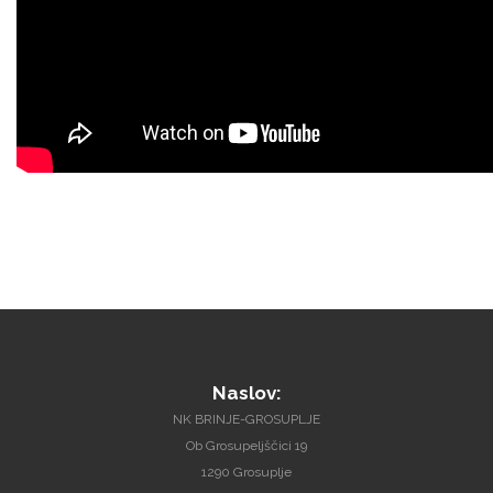
Naslov:
NK BRINJE-GROSUPLJE
Ob Grosupeljščici 19
1290 Grosuplje