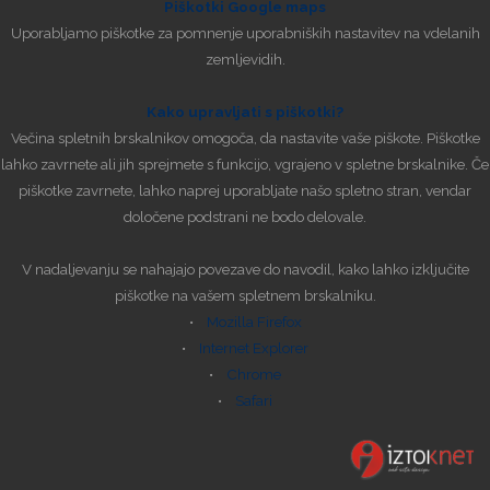
Piškotki Google maps
Uporabljamo piškotke za pomnenje uporabniških nastavitev na vdelanih
zemljevidih.
Kako upravljati s piškotki?
Večina spletnih brskalnikov omogoča, da nastavite vaše piškote. Piškotke
lahko zavrnete ali jih sprejmete s funkcijo, vgrajeno v spletne brskalnike. Če
piškotke zavrnete, lahko naprej uporabljate našo spletno stran, vendar
določene podstrani ne bodo delovale.
V nadaljevanju se nahajajo povezave do navodil, kako lahko izključite
piškotke na vašem spletnem brskalniku.
•
Mozilla Firefox
•
Internet Explorer
•
Chrome
•
Safari