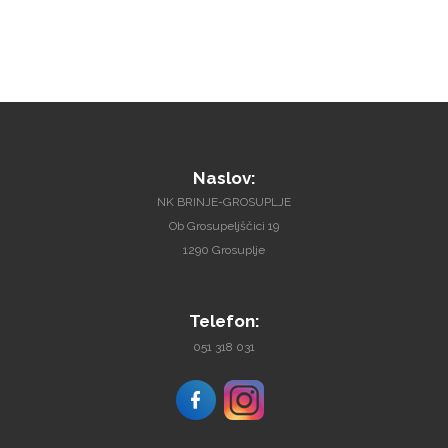
Naslov:
NK BRINJE-GROSUPLJE
Ob Grosupeljščici 19
1290 Grosuplje
Telefon:
051 318 031