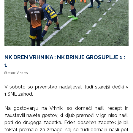
NK DREN VRHNIKA : NK BRINJE GROSUPLJE 1 :
1
Strelec: Viharev
V soboto so prvenstvo nadaljevali tudi starejši dečki v
1.SNL zahod.
Na gostovanju na Vrhniki so domači našli recept in
zaustavili nalete gostov, ki kljub premoči v igri niso našli
poti do drugega zadetka. Eden dosežen zadetek je bil
tokrat premalo za zmago, saj so tudi domači našli pot