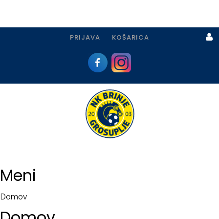
PRIJAVA
KOŠARICA
Prijava
I
Registracija
Meni
PRIJAVA
Domov
USTVARI
Domov