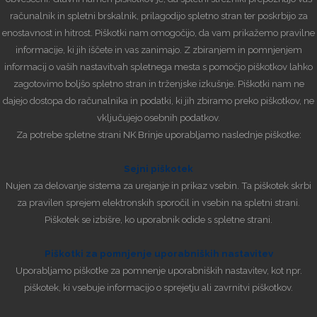
računalnik in spletni brskalnik, prilagodijo spletno stran ter poskrbijo za
enostavnost in hitrost. Piškotki nam omogočijo, da vam prikažemo pravilne
informacije, ki jih iščete in vas zanimajo. Z zbiranjem in pomnjenjem
informacij o vaših nastavitvah spletnega mesta s pomočjo piškotkov lahko
zagotovimo boljšo spletno stran in trženjske izkušnje. Piškotki nam ne
dajejo dostopa do računalnika in podatki, ki jih zbiramo preko piškotkov, ne
vključujejo osebnih podatkov.
Za potrebe spletne strani NK Brinje uporabljamo naslednje piškotke:
Sejni piškotek
Nujen za delovanje sistema za urejanje in prikaz vsebin. Ta piškotek skrbi
za pravilen sprejem elektronskih sporočil in vsebin na spletni strani.
Piškotek se izbišre, ko uporabnik odide s spletne strani.
Piškotki za pomnjenje uporabniških nastavitev
Uporabljamo piškotke za pomnenje uporabniških nastavitev, kot npr.
piškotek, ki vsebuje informacijo o sprejetju ali zavrnitvi piškotkov.