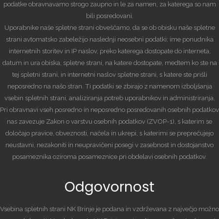
podatke obravnavamo strogo zaupno in le za namen, za katerega so nam
bili posredovani.
Uporabnike naše spletne strani obveščamo, da se ob obisku naše spletne
strani avtomatsko zabeležijo naslednji neosebni podatki: ime ponudnika
internetnih storitev in IP naslov, preko katerega dostopate do interneta,
datum in ura obiska, spletne strani, na katere dostopate, medtem ko ste na
tej spletni strani, in internetni naslov spletne strani, s katere ste prišli
neposredno na našo stran. Ti podatki se zbirajo z namenom izboljšanja
vsebin spletnih strani, analiziranja potreb uporabnikov in administriranja.
Pri obravnavi vseh posredno in neposredno posredovanih osebnih podatkov
nas zavezuje Zakon o varstvu osebnih podatkov (ZVOP-1), s katerim se
določajo pravice, obveznosti, načela in ukrepi, s katerimi se preprečujejo
neustavni, nezakoniti in neupravičeni posegi v zasebnost in dostojanstvo
posameznika oziroma posameznice pri obdelavi osebnih podatkov.
Odgovornost
Vsebina spletnih strani NK Brinje je podana in vzdrževana z največjo možno