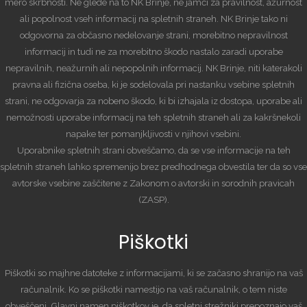
mero skrbnosti. Ne glede na to NK Brinje, ne jamči za pravilnost, ažurnost
ali popolnost vseh informacij na spletnih straneh. NK Brinje tako ni
odgovorna za občasno nedelovanje strani, morebitno nepravilnost
informacij in tudi ne za morebitno škodo nastalo zaradi uporabe
nepravilnih, neažurnih ali nepopolnih informacij. NK Brinje, niti katerakoli
pravna ali fizična oseba, ki je sodelovala pri nastanku vsebine spletnih
strani, ne odgovarja za nobeno škodo, ki bi izhajala iz dostopa, uporabe ali
nemožnosti uporabe informacij na teh spletnih straneh ali za kakršnekoli
napake ter pomanjkljivosti v njihovi vsebini.
Uporabnike spletnih strani obveščamo, da se vse informacije na teh
spletnih straneh lahko spremenijo brez predhodnega obvestila ter da so vse
avtorske vsebine zaščitene z Zakonom o avtorski in sorodnih pravicah
(ZASP).
Piškotki
Piškotki so majhne datoteke z informacijami, ki se začasno shranijo na vaš
računalnik. Ko se piškotki namestijo na vaš računalnik, o tem niste
obveščeni. Glavni namen piškotkov je, da spletni strežniki prepoznajo vaš