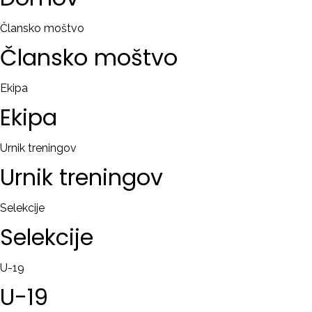
RAČUN
Člansko moštvo
Člansko
moštvo
Remember
me
Ekipa
Ekipa
Ste
pozabili
uporabniško
Urnik treningov
ime?
Urnik
treningov
/
Ste
Selekcije
pozabili
Selekcije
geslo?
U-19
U-19