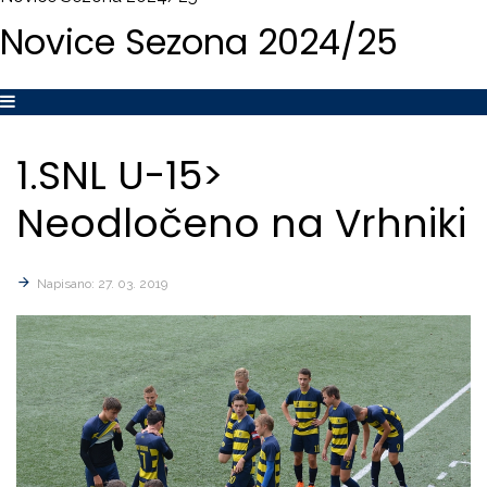
Novice
Sezona
2024/25
1.SNL
U-15>
Neodločeno
na
Vrhniki
Napisano: 27. 03. 2019