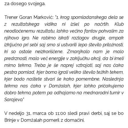
za dosego svojega.
Trener Goran Marković:
"1. krog spomladanskega dela se
z rezultatskega vidika ni izšel po načrtih. Klub
neodločenemu rezultatu, lahko večino fantov pohvalim za
njihovo igro. Ne rabimo iskati razlogov drugje, ampak
izključno pri sebi saj smo si ustvarili lepo število priložnosti,
ki so ostale neizkoriščene. Zmanjkalo nam je malo
predrznosti, malo več energije v zaključku akcij, da bi imeli
mirno tekmo. Treba je še naprej vztrajati, saj nas čaka
pestra pomlad, kjer bomo igrali veliko število težkih tekem,
kjer bodo naštete stvari še kako pomembne. Naslednja
tekma nas čaka v Domžalah, kjer lahko pričakujemo
dobro tekmo, potem pa odhajamo na mednarodni turnir v
Sarajevo."
V nedeljo 31. marca ob 11:00 sledi pravi derbi, saj se bo
Brinje v Domžalah pomeril z domačini.