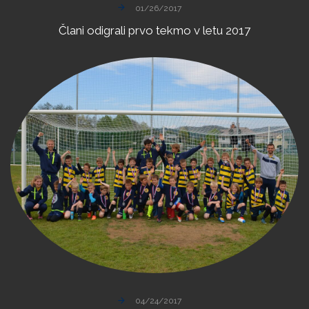
01/26/2017
Člani
odigrali
prvo
tekmo
v
letu
2017
04/24/2017