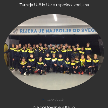
Turnirja
U-8
in
U-10
uspešno
izpeljana
12/03/2016
Na
gostovanje
v
Italijo