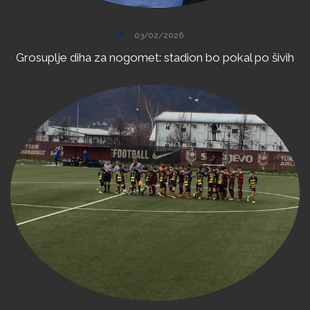
03/02/2026
Grosuplje
diha
za
nogomet:
stadion
bo
pokal
po
šivih