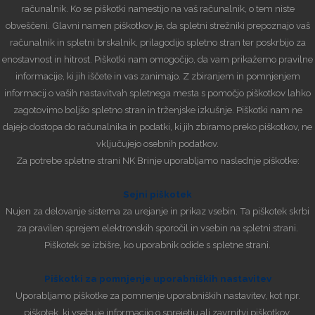
računalnik. Ko se piškotki namestijo na vaš računalnik, o tem niste
obveščeni. Glavni namen piškotkov je, da spletni strežniki prepoznajo vaš
računalnik in spletni brskalnik, prilagodijo spletno stran ter poskrbijo za
enostavnost in hitrost. Piškotki nam omogočijo, da vam prikažemo pravilne
informacije, ki jih iščete in vas zanimajo. Z zbiranjem in pomnjenjem
informacij o vaših nastavitvah spletnega mesta s pomočjo piškotkov lahko
zagotovimo boljšo spletno stran in trženjske izkušnje. Piškotki nam ne
dajejo dostopa do računalnika in podatki, ki jih zbiramo preko piškotkov, ne
vključujejo osebnih podatkov.
Za potrebe spletne strani NK Brinje uporabljamo naslednje piškotke:
Sejni piškotek
Nujen za delovanje sistema za urejanje in prikaz vsebin. Ta piškotek skrbi
za pravilen sprejem elektronskih sporočil in vsebin na spletni strani.
Piškotek se izbišre, ko uporabnik odide s spletne strani.
Piškotki za pomnjenje uporabniških nastavitev
Uporabljamo piškotke za pomnenje uporabniških nastavitev, kot npr.
piškotek, ki vsebuje informacijo o sprejetju ali zavrnitvi piškotkov.