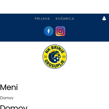
PRIJAVA
KOŠARICA
Prijava
I
Registracija
Meni
PRIJAVA
Domov
USTVARI
Domov