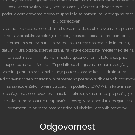
podatke varovala v z veljavno zakonodajo. Vse posredovane osebne
podatke obravnavamo strogo zaupno in le za namen, za katerega so nam
bili posredovani.
Uporabnike naše spletne strani obveščamo, da se ob obisku naše spletne
strani avtomatsko zabeležijo naslednji neosebni podatki: ime ponudnika
internetnih storitev in IP naslov, preko katerega dostopate do interneta,
datum in ura obiska, spletne strani, na katere dostopate, medtem ko ste na
tej spletni strani, in internetni naslov spletne strani, s katere ste prišli
neposredno na našo stran. Ti podatki se zbirajo z namenom izboljšanja
vsebin spletnih strani, analiziranja potreb uporabnikov in administriranja.
Pri obravnavi vseh posredno in neposredno posredovanih osebnih podatkov
nas zavezuje Zakon o varstvu osebnih podatkov (ZVOP-1), s katerim se
določajo pravice, obveznosti, načela in ukrepi, s katerimi se preprečujejo
neustavni, nezakoniti in neupravičeni posegi v zasebnost in dostojanstvo
posameznika oziroma posameznice pri obdelavi osebnih podatkov.
Odgovornost