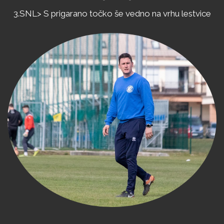
3.SNL>
S
prigarano
točko
še
vedno
na
vrhu
lestvice