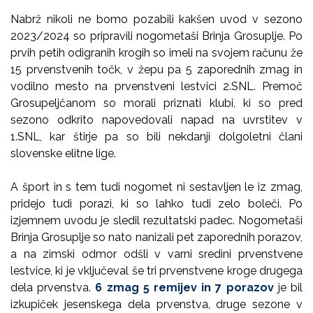
Nabrž nikoli ne bomo pozabili kakšen uvod v sezono
2023/2024 so pripravili nogometaši Brinja Grosuplje. Po
prvih petih odigranih krogih so imeli na svojem računu že
15 prvenstvenih točk, v žepu pa 5 zaporednih zmag in
vodilno mesto na prvenstveni lestvici 2.SNL. Premoč
Grosupeljčanom so morali priznati klubi, ki so pred
sezono odkrito napovedovali napad na uvrstitev v
1.SNL, kar štirje pa so bili nekdanji dolgoletni člani
slovenske elitne lige.
A šport in s tem tudi nogomet ni sestavljen le iz zmag,
pridejo tudi porazi, ki so lahko tudi zelo boleči. Po
izjemnem uvodu je sledil rezultatski padec. Nogometaši
Brinja Grosuplje so nato nanizali pet zaporednih porazov,
a na zimski odmor odšli v varni sredini prvenstvene
lestvice, ki je vključeval še tri prvenstvene kroge drugega
dela prvenstva.
6 zmag 5 remijev in 7 porazov
je bil
izkupiček jesenskega dela prvenstva, druge sezone v