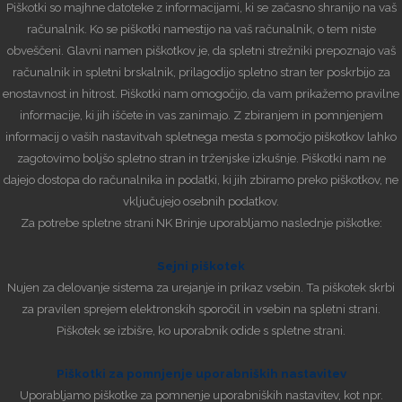
Piškotki so majhne datoteke z informacijami, ki se začasno shranijo na vaš
računalnik. Ko se piškotki namestijo na vaš računalnik, o tem niste
obveščeni. Glavni namen piškotkov je, da spletni strežniki prepoznajo vaš
računalnik in spletni brskalnik, prilagodijo spletno stran ter poskrbijo za
enostavnost in hitrost. Piškotki nam omogočijo, da vam prikažemo pravilne
informacije, ki jih iščete in vas zanimajo. Z zbiranjem in pomnjenjem
informacij o vaših nastavitvah spletnega mesta s pomočjo piškotkov lahko
zagotovimo boljšo spletno stran in trženjske izkušnje. Piškotki nam ne
dajejo dostopa do računalnika in podatki, ki jih zbiramo preko piškotkov, ne
vključujejo osebnih podatkov.
Za potrebe spletne strani NK Brinje uporabljamo naslednje piškotke:
Sejni piškotek
Nujen za delovanje sistema za urejanje in prikaz vsebin. Ta piškotek skrbi
za pravilen sprejem elektronskih sporočil in vsebin na spletni strani.
Piškotek se izbišre, ko uporabnik odide s spletne strani.
Piškotki za pomnjenje uporabniških nastavitev
Uporabljamo piškotke za pomnenje uporabniških nastavitev, kot npr.