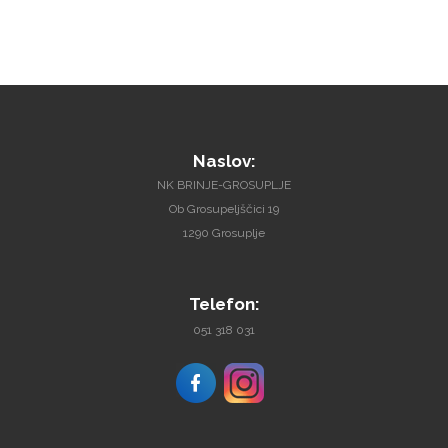
Naslov:
NK BRINJE-GROSUPLJE
Ob Grosupeljščici 19
1290 Grosuplje
Telefon:
051 318 031