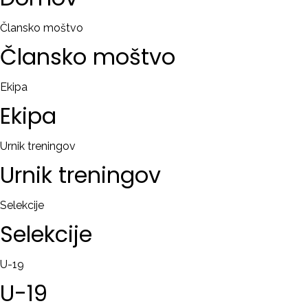
RAČUN
Člansko moštvo
Člansko
moštvo
Remember
me
Ekipa
Ekipa
Ste
pozabili
uporabniško
Urnik treningov
ime?
Urnik
treningov
/
Ste
Selekcije
pozabili
Selekcije
geslo?
U-19
U-19