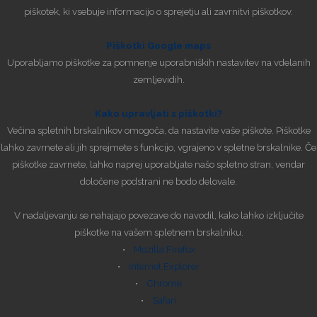
piškotek, ki vsebuje informacijo o sprejetju ali zavrnitvi piškotkov.
Piškotki Google maps
Uporabljamo piškotke za pomnenje uporabniških nastavitev na vdelanih
zemljevidih.
Kako upravljati s piškotki?
Večina spletnih brskalnikov omogoča, da nastavite vaše piškote. Piškotke
lahko zavrnete ali jih sprejmete s funkcijo, vgrajeno v spletne brskalnike. Če
piškotke zavrnete, lahko naprej uporabljate našo spletno stran, vendar
določene podstrani ne bodo delovale.
V nadaljevanju se nahajajo povezave do navodil, kako lahko izključite
piškotke na vašem spletnem brskalniku.
•
Mozilla Firefox
•
Internet Explorer
•
Chrome
•
Safari