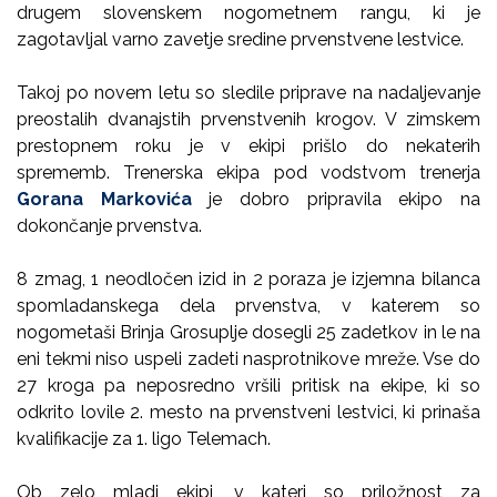
drugem slovenskem nogometnem rangu, ki je
zagotavljal varno zavetje sredine prvenstvene lestvice.
Takoj po novem letu so sledile priprave na nadaljevanje
preostalih dvanajstih prvenstvenih krogov. V zimskem
prestopnem roku je v ekipi prišlo do nekaterih
sprememb. Trenerska ekipa pod vodstvom trenerja
Gorana Markovića
je dobro pripravila ekipo na
dokončanje prvenstva.
8 zmag, 1 neodločen izid in 2 poraza je izjemna bilanca
spomladanskega dela prvenstva, v katerem so
nogometaši Brinja Grosuplje dosegli 25 zadetkov in le na
eni tekmi niso uspeli zadeti nasprotnikove mreže. Vse do
27 kroga pa neposredno vršili pritisk na ekipe, ki so
odkrito lovile 2. mesto na prvenstveni lestvici, ki prinaša
kvalifikacije za 1. ligo Telemach.
Ob zelo mladi ekipi, v kateri so priložnost za