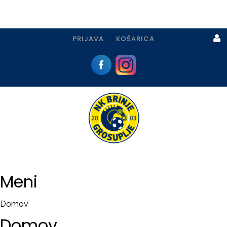
PRIJAVA
KOŠARICA
Prijava
I
Registracija
Meni
PRIJAVA
Domov
USTVARI
Domov