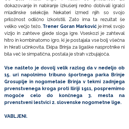
dokazovanje in nabiranje izkušenj redno dobivali igralci
mladinske selekcije. Nekateri izmed njih so svojo
priložnost odlično izkoristili. Zato ima ta rezultat še
veliko večjo težo.
Trener Goran Marković
je imel svojo
vizijo in zahteve glede sloga igre. Vseskozi je zahteval
hitro in kombinatorno igro, ki je postajala vse bolj všečna
in hkrati učinkovita. Ekipa Brinja za ligaške nasprotnike ni
bila več le simpatična, postala je strah vzbujajoča.
Vse našteto je dovolj velik razlog da v nedeljo ob
15. uri napolnimo tribuno športnega parka Brinje
Grosuplje in nogometaše Brinja v tekmi zadnjega
prvenstvenega kroga proti Iliriji 1911, pospremimo
mogoče celo do končnega 3. mesta na
prvenstveni lestvici 2. slovenske nogometne lige.
VABLJENI.