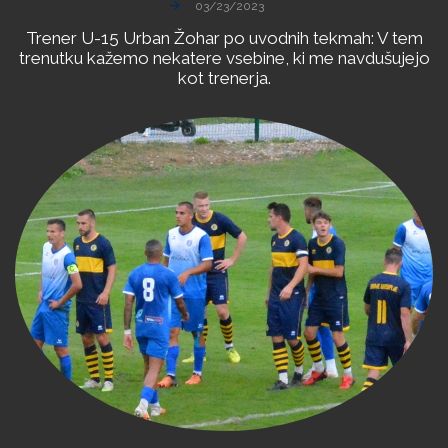
03/23/2023
Trener
U-15
Urban
Žohar
po
uvodnih
tekmah:
V
tem
trenutku
kažemo
nekatere
vsebine,
ki
me
navdušujejo
kot
trenerja.