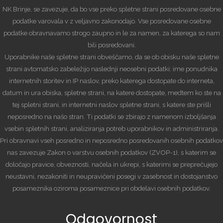
NK Brinje, se zavezuje, da bo vse preko spletne strani posredovane osebne
podatke varovala v z veljavno zakonodajo. Vse posredovane osebne
podatke obravnavamo strogo zaupno in le za namen, za katerega so nam
bili posredovani.
Uporabnike naše spletne strani obveščamo, da se ob obisku naše spletne
strani avtomatsko zabeležijo naslednji neosebni podatki: ime ponudnika
internetnih storitev in IP naslov, preko katerega dostopate do interneta,
datum in ura obiska, spletne strani, na katere dostopate, medtem ko ste na
tej spletni strani, in internetni naslov spletne strani, s katere ste prišli
neposredno na našo stran. Ti podatki se zbirajo z namenom izboljšanja
vsebin spletnih strani, analiziranja potreb uporabnikov in administriranja.
Pri obravnavi vseh posredno in neposredno posredovanih osebnih podatkov
nas zavezuje Zakon o varstvu osebnih podatkov (ZVOP-1), s katerim se
določajo pravice, obveznosti, načela in ukrepi, s katerimi se preprečujejo
neustavni, nezakoniti in neupravičeni posegi v zasebnost in dostojanstvo
posameznika oziroma posameznice pri obdelavi osebnih podatkov.
Odgovornost