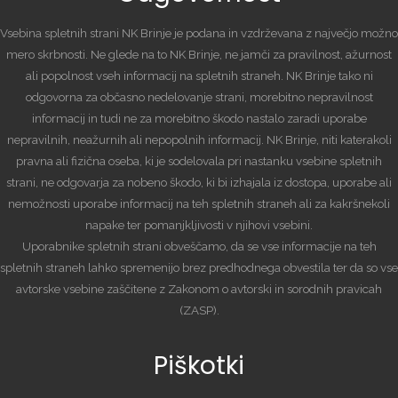
Vsebina spletnih strani NK Brinje je podana in vzdrževana z največjo možno
mero skrbnosti. Ne glede na to NK Brinje, ne jamči za pravilnost, ažurnost
ali popolnost vseh informacij na spletnih straneh. NK Brinje tako ni
odgovorna za občasno nedelovanje strani, morebitno nepravilnost
informacij in tudi ne za morebitno škodo nastalo zaradi uporabe
nepravilnih, neažurnih ali nepopolnih informacij. NK Brinje, niti katerakoli
pravna ali fizična oseba, ki je sodelovala pri nastanku vsebine spletnih
strani, ne odgovarja za nobeno škodo, ki bi izhajala iz dostopa, uporabe ali
nemožnosti uporabe informacij na teh spletnih straneh ali za kakršnekoli
napake ter pomanjkljivosti v njihovi vsebini.
Uporabnike spletnih strani obveščamo, da se vse informacije na teh
spletnih straneh lahko spremenijo brez predhodnega obvestila ter da so vse
avtorske vsebine zaščitene z Zakonom o avtorski in sorodnih pravicah
(ZASP).
Piškotki