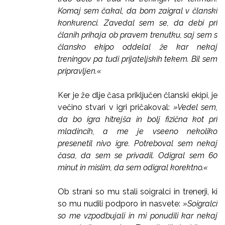
Komaj sem čakal, da bom zaigral v članski
konkurenci. Zavedal sem se, da debi pri
članih prihaja ob pravem trenutku, saj sem s
člansko ekipo oddelal že kar nekaj
treningov pa tudi prijateljskih tekem. Bil sem
pripravljen.«
Ker je že dlje časa priključen članski ekipi, je
večino stvari v igri pričakoval:
»Vedel sem,
da bo igra hitrejša in bolj fizična kot pri
mladincih, a me je vseeno nekoliko
presenetil nivo igre. Potreboval sem nekaj
časa, da sem se privadil. Odigral sem 60
minut in mislim, da sem odigral korektno.«
Ob strani so mu stali soigralci in trenerji, ki
so mu nudili podporo in nasvete:
»Soigralci
so me vzpodbujali in mi ponudili kar nekaj