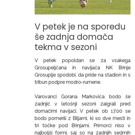
V
petek
je
na
sporedu
še
zadnja
domača
tekma
v
sezoni
V petek popoldan se za vsakega
Grosupeljčana in navijača NK Brinje
Grosuplje spodobi, da pride na stadion in s
tribun podpre modro-rumene.
Varovanci Gorana Markovića bodo še
zadnjič v letošnji sezoni zaigrali pred
domačimi navijači. V petek ob 17.00 se
bodo pomerili z Biljami, ki so dve mesti in
tri točke pod Brinjami. Primorci niso v
najboljši formi, saj so na zadnjih sedmih