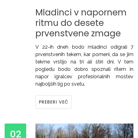
Mladinci
v
napornem
ritmu
do
desete
prvenstvene
zmage
V 22-ih dneh bodo mladinci odigrali 7
prvenstvenih tekem, kar pomeni, da se jim
tekme vrstijo na tri ali štiri dni. V tem
pogledu bodo dobro spoznali ritem in
napor igralcev profesionalnih moštev
najboljših lig po svetu.
PREBERI VEČ
02