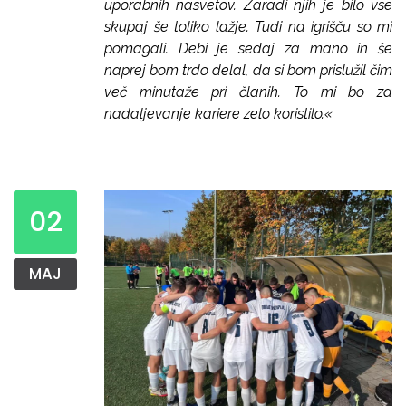
uporabnih nasvetov. Zaradi njih je bilo vse
skupaj še toliko lažje. Tudi na igrišču so mi
pomagali. Debi je sedaj za mano in še
naprej bom trdo delal, da si bom prislužil čim
več minutaže pri članih. To mi bo za
nadaljevanje kariere zelo koristilo.«
02
MAJ