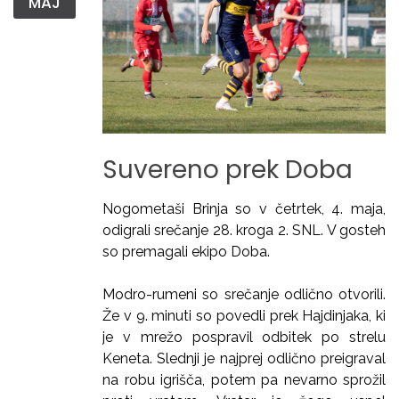
MAJ
Suvereno
prek
Doba
Nogometaši Brinja so v četrtek, 4. maja,
odigrali srečanje 28. kroga 2. SNL. V gosteh
so premagali ekipo Doba.
Modro-rumeni so srečanje odlično otvorili.
Že v 9. minuti so povedli prek Hajdinjaka, ki
je v mrežo pospravil odbitek po strelu
Keneta. Slednji je najprej odlično preigraval
na robu igrišča, potem pa nevarno sprožil