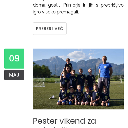
doma gostili Primorje in jih s prepričljivo
igro visoko premagali.
PREBERI VEČ
09
MAJ
Pester
vikend
za