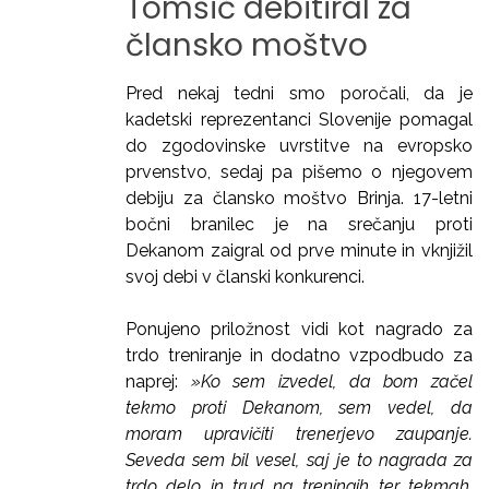
Tomšič
debitiral
za
člansko
moštvo
Pred nekaj tedni smo poročali, da je
kadetski reprezentanci Slovenije pomagal
do zgodovinske uvrstitve na evropsko
prvenstvo, sedaj pa pišemo o njegovem
debiju za člansko moštvo Brinja. 17-letni
bočni branilec je na srečanju proti
Dekanom zaigral od prve minute in vknjižil
svoj debi v članski konkurenci.
Ponujeno priložnost vidi kot nagrado za
trdo treniranje in dodatno vzpodbudo za
naprej:
»Ko sem izvedel, da bom začel
tekmo proti Dekanom, sem vedel, da
moram upravičiti trenerjevo zaupanje.
Seveda sem bil vesel, saj je to nagrada za
trdo delo in trud na treningih ter tekmah.