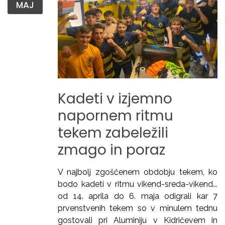
MAJ
Kadeti
v
izjemno
napornem
ritmu
tekem
zabeležili
zmago
in
poraz
V najbolj zgoščenem obdobju tekem, ko
bodo kadeti v ritmu vikend-sreda-vikend...
od 14. aprila do 6. maja odigrali kar 7
prvenstvenih tekem so v minulem tednu
gostovali pri Aluminiju v Kidričevem in