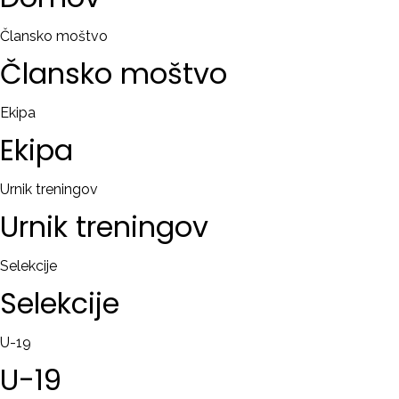
RAČUN
Člansko moštvo
Člansko
moštvo
Remember
me
Ekipa
Ekipa
Ste
pozabili
uporabniško
Urnik treningov
ime?
Urnik
treningov
/
Ste
Selekcije
pozabili
Selekcije
geslo?
U-19
U-19