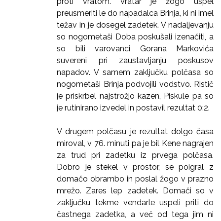
proti vratom. Vratar je žogo uspel
preusmeriti le do napadalca Brinja, ki ni imel
težav in je dosegel zadetek. V nadaljevanju
so nogometaši Doba poskušali izenačiti, a
so bili varovanci Gorana Markovića
suvereni pri zaustavljanju poskusov
napadov. V samem zaključku polčasa so
nogometaši Brinja podvojili vodstvo. Ristič
je priskrbel najstrožjo kazen, Piskule pa so
je rutinirano izvedel in postavil rezultat 0:2.
V drugem polčasu je rezultat dolgo časa
miroval, v 76. minuti pa je bil Kene nagrajen
za trud pri zadetku iz prvega polčasa.
Dobro je stekel v prostor, se poigral z
domačo obrambo in poslal žogo v prazno
mrežo. Zares lep zadetek. Domači so v
zaključku tekme vendarle uspeli priti do
častnega zadetka, a več od tega jim ni