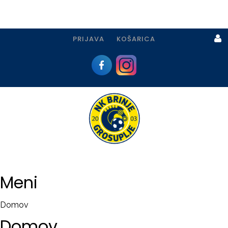
PRIJAVA
KOŠARICA
Prijava
I
Registracija
Meni
PRIJAVA
Domov
USTVARI
Domov