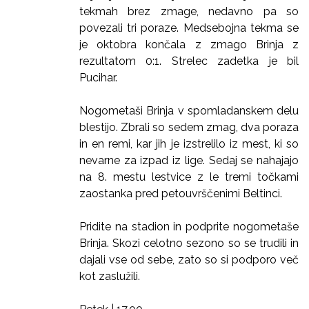
tekmah brez zmage, nedavno pa so
povezali tri poraze. Medsebojna tekma se
je oktobra končala z zmago Brinja z
rezultatom 0:1. Strelec zadetka je bil
Pucihar.
Nogometaši Brinja v spomladanskem delu
blestijo. Zbrali so sedem zmag, dva poraza
in en remi, kar jih je izstrelilo iz mest, ki so
nevarne za izpad iz lige. Sedaj se nahajajo
na 8. mestu lestvice z le tremi točkami
zaostanka pred petouvrščenimi Beltinci.
Pridite na stadion in podprite nogometaše
Brinja. Skozi celotno sezono so se trudili in
dajali vse od sebe, zato so si podporo več
kot zaslužili.