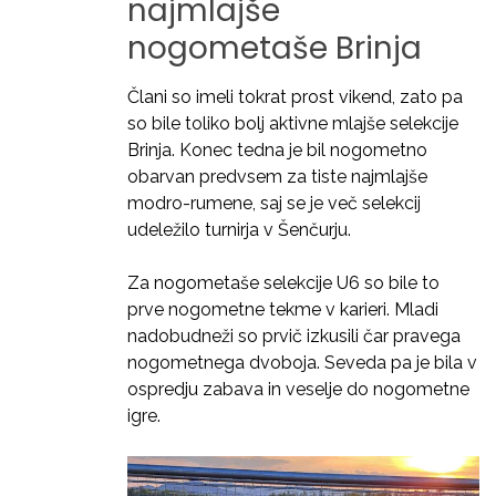
najmlajše
nogometaše
Brinja
Člani so imeli tokrat prost vikend, zato pa
so bile toliko bolj aktivne mlajše selekcije
Brinja. Konec tedna je bil nogometno
obarvan predvsem za tiste najmlajše
modro-rumene, saj se je več selekcij
udeležilo turnirja v Šenčurju.
Za nogometaše selekcije U6 so bile to
prve nogometne tekme v karieri. Mladi
nadobudneži so prvič izkusili čar pravega
nogometnega dvoboja. Seveda pa je bila v
ospredju zabava in veselje do nogometne
igre.