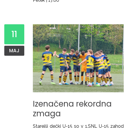
Petek | 17.00
11
MAJ
Izenačena
rekordna
zmaga
Starejši dečki U-15 so v 1.SNL U-15 zahod